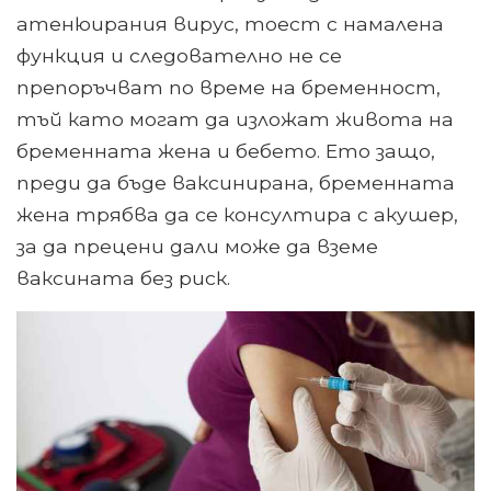
атенюирания вирус, тоест с намалена
функция и следователно не се
препоръчват по време на бременност,
тъй като могат да изложат живота на
бременната жена и бебето. Ето защо,
преди да бъде ваксинирана, бременната
жена трябва да се консултира с акушер,
за да прецени дали може да вземе
ваксината без риск.