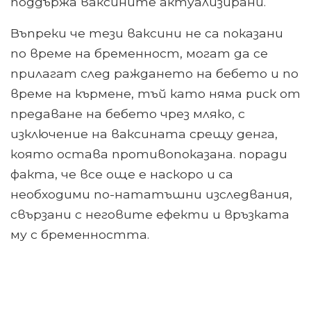
поддържа ваксините актуализирани.
Въпреки че тези ваксини не са показани
по време на бременност, могат да се
прилагат след раждането на бебето и по
време на кърмене, тъй като няма риск от
предаване на бебето чрез мляко, с
изключение на ваксината срещу денга,
която остава противопоказана. поради
факта, че все още е наскоро и са
необходими по-нататъшни изследвания,
свързани с неговите ефекти и връзката
му с бременността.