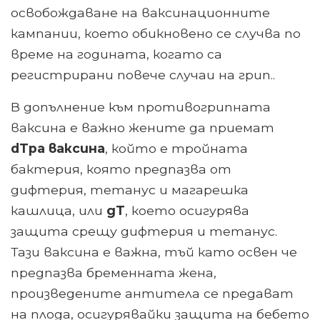
освобождаване на ваксинационните
кампании, което обикновено се случва по
време на годината, когато са
регистрирани повече случаи на грип..
В допълнение към противогрипната
ваксина е важно жените да приемат
dTpa ваксина
, който е тройната
бактерия, която предпазва от
дифтерия, тетанус и магарешка
кашлица, или
дТ
, което осигурява
защита срещу дифтерия и тетанус.
Тази ваксина е важна, тъй като освен че
предпазва бременната жена,
произведените антитела се предават
на плода, осигурявайки защита на бебето