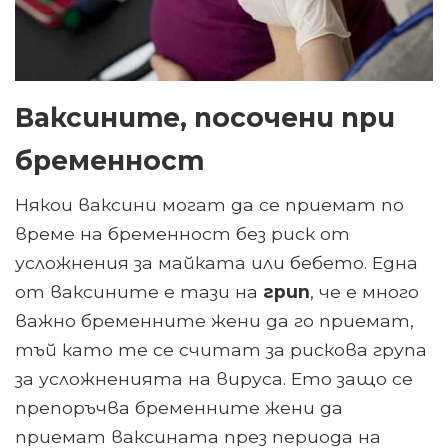
Ваксините, посочени при
бременност
Някои ваксини могат да се приемат по
време на бременност без риск от
усложнения за майката или бебето. Една
от ваксините е тази на
грип
, че е много
важно бременните жени да го приемат,
тъй като те се считат за рискова група
за усложненията на вируса. Ето защо се
препоръчва бременните жени да
приемат ваксината през периода на