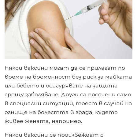
Някои ваксини могат да се прилагат по
време на бременност без риск за майката
или бебето и осигуряване на защита
срещу заболяване. Други са посочени само
в специални ситуации, тоест в случай на
огнище на болестта в града, където
живее жената, например.
Някои ваксини се произвеждат с