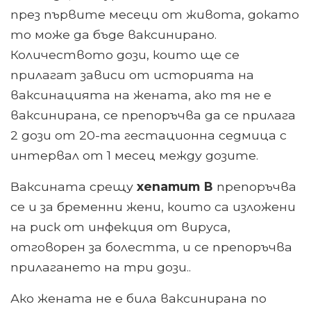
през първите месеци от живота, докато
то може да бъде ваксинирано.
Количеството дози, които ще се
прилагат зависи от историята на
ваксинацията на жената, ако тя не е
ваксинирана, се препоръчва да се прилага
2 дози от 20-та гестационна седмица с
интервал от 1 месец между дозите.
Ваксината срещу
хепатит В
препоръчва
се и за бременни жени, които са изложени
на риск от инфекция от вируса,
отговорен за болестта, и се препоръчва
прилагането на три дози..
Ако жената не е била ваксинирана по