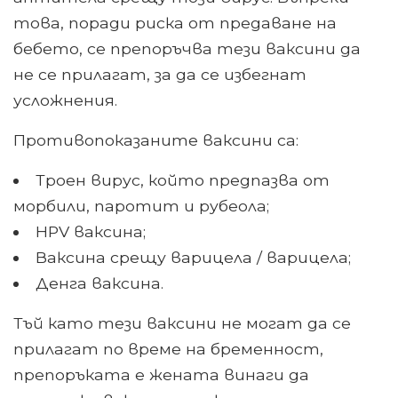
това, поради риска от предаване на
бебето, се препоръчва тези ваксини да
не се прилагат, за да се избегнат
усложнения.
Противопоказаните ваксини са:
Троен вирус, който предпазва от
морбили, паротит и рубеола;
HPV ваксина;
Ваксина срещу варицела / варицела;
Денга ваксина.
Тъй като тези ваксини не могат да се
прилагат по време на бременност,
препоръката е жената винаги да