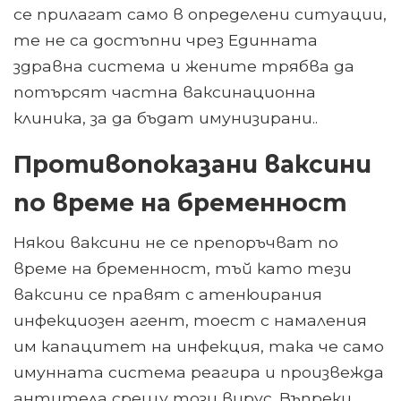
се прилагат само в определени ситуации,
те не са достъпни чрез Единната
здравна система и жените трябва да
потърсят частна ваксинационна
клиника, за да бъдат имунизирани..
Противопоказани ваксини
по време на бременност
Някои ваксини не се препоръчват по
време на бременност, тъй като тези
ваксини се правят с атенюирания
инфекциозен агент, тоест с намаления
им капацитет на инфекция, така че само
имунната система реагира и произвежда
антитела срещу този вирус. Въпреки