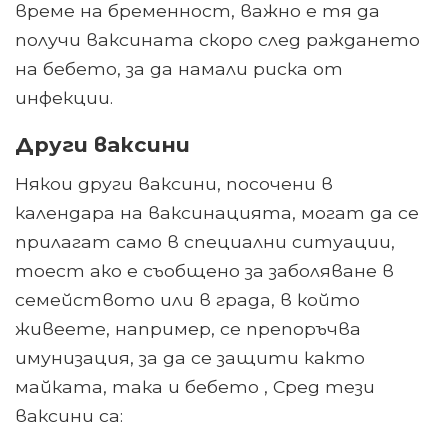
време на бременност, важно е тя да
получи ваксината скоро след раждането
на бебето, за да намали риска от
инфекции.
Други ваксини
Някои други ваксини, посочени в
календара на ваксинацията, могат да се
прилагат само в специални ситуации,
тоест ако е съобщено за заболяване в
семейството или в града, в който
живеете, например, се препоръчва
имунизация, за да се защити както
майката, така и бебето , Сред тези
ваксини са: