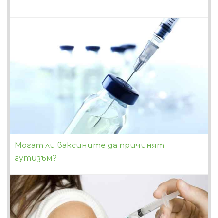
Могат ли ваксините да причинят
аутизъм?