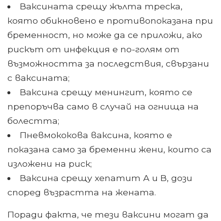
Ваксината срещу жълта треска,
която обикновено е противопоказана при
бременност, но може да се приложи, ако
рискът от инфекция е по-голям от
възможността за последствия, свързани
с ваксината;
Ваксина срещу менингит, която се
препоръчва само в случай на огнища на
болестта;
Пневмококова ваксина, която е
показана само за бременни жени, които са
изложени на риск;
Ваксина срещу хепатит А и В, дози
според възрастта на жената.
Поради факта, че тези ваксини могат да