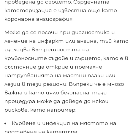
проведена до сърцето. Сърдечната
катетеризация е известна още като
коронарна ангиография.
Може да се посочи при диагностика и
лечение на инфаркт или ангина, тъй като
изследва вътрешността на
кръвоносните съдове и сърцето, като е в
състояние да открие и премахне
натрупванията на мастни плаки или
лезии в тези региони. Въпреки че е много
важна и като цяло безопасна, тази
процедура може да доведе до някои
рискове, като например:
Кървене и инфекция на мястото на
поставяне на катетъра;