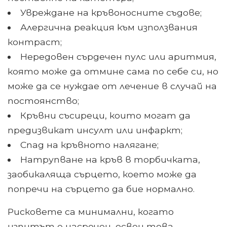
Увреждане на кръвоносните съдове;
Алергична реакция към използвания
контраст;
Нередовен сърдечен пулс или аритмия,
която може да отмине сама по себе си, но
може да се нуждае от лечение в случай на
постоянство;
Кръвни съсиреци, които могат да
предизвикат инсулт или инфаркт;
Спад на кръвното налягане;
Натрупване на кръв в торбичката,
заобикаляща сърцето, което може да
попречи на сърцето да бие нормално.
Рисковете са минимални, когато
изпитът е насрочен, освен това