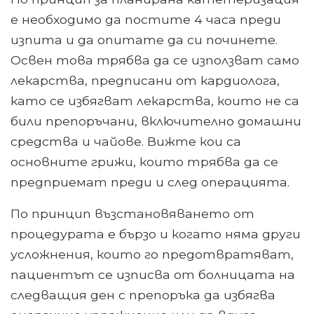
е необходимо да постите 4 часа преди
изпита и да опитате да си починете.
Освен това трябва да се използват само
лекарства, предписани от кардиолога,
като се избягват лекарства, които не са
били препоръчани, включително домашни
средства и чайове. Вижте кои са
основните грижи, които трябва да се
предприемат преди и след операцията.
По принцип възстановяването от
процедурата е бързо и когато няма други
усложнения, които го предотвратяват,
пациентът се изписва от болницата на
следващия ден с препоръка да избягва