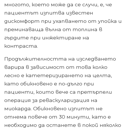
многото, което може да се случи, е, че
пациентът изпитва известен
дискомфорт при ухапването от упойка и
преминаваща вълна от топлина в
гърдите при инжектиране на
контраста.
Продължителността на изследването
варира в зависимост от това колко
лесно е катетеризирането на целта,
като обикновено е по-дълго при
пациенти, които вече са претърпели
операция за реваскуларизация на
миокарда. Обикновено изпитът не
отнема повече от 30 минути, като е
необходимо да останете в покой няколко