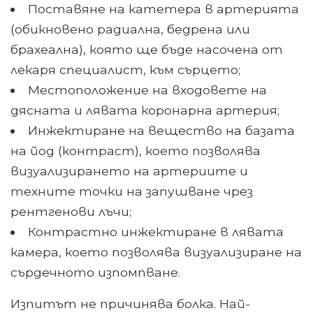
Поставяне на катетера в артерията
(обикновено радиална, бедрена или
брахеална), която ще бъде насочена от
лекаря специалист, към сърцето;
Местоположение на входовете на
дясната и лявата коронарна артерия;
Инжектиране на вещество на базата
на йод (контраст), което позволява
визуализирането на артериите и
техните точки на запушване чрез
рентгенови лъчи;
Контрастно инжектиране в лявата
камера, което позволява визуализиране на
сърдечното изпомпване.
Изпитът не причинява болка. Най-