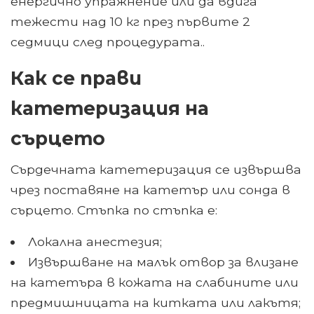
енергично упражнение или да вдига
тежести над 10 кг през първите 2
седмици след процедурата..
Как се прави
катетеризация на
сърцето
Сърдечната катетеризация се извършва
чрез поставяне на катетър или сонда в
сърцето. Стъпка по стъпка е:
Локална анестезия;
Извършване на малък отвор за влизане
на катетъра в кожата на слабините или
предмишницата на китката или лакътя;