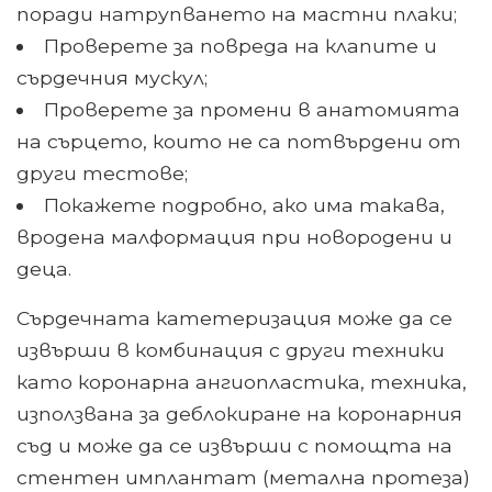
поради натрупването на мастни плаки;
Проверете за повреда на клапите и
сърдечния мускул;
Проверете за промени в анатомията
на сърцето, които не са потвърдени от
други тестове;
Покажете подробно, ако има такава,
вродена малформация при новородени и
деца.
Сърдечната катетеризация може да се
извърши в комбинация с други техники
като коронарна ангиопластика, техника,
използвана за деблокиране на коронарния
съд и може да се извърши с помощта на
стентен имплантат (метална протеза)