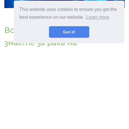
This website uses cookies to ensure you get the
best experience on our website.
Learn more
Всичко, което трябва да
Got it!
знаете за рака на
простатата
©
2026
OdysseeDuBienEtre