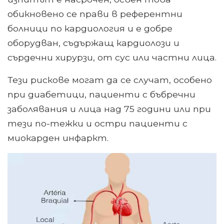
обикновено се прави в референтни
болници по кардиология и е добре
оборудван, съдържащ кардиолози и
сърдечни хирурзи, от сус или частни лица.
Тези рискове могат да се случат, особено
при диабетици, пациенти с бъбречни
заболявания и лица над 75 години или при
тези по-тежки и остри пациенти с
миокарден инфаркт.