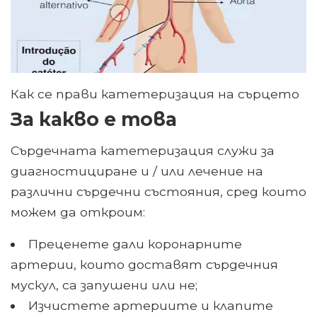
Как се прави катетеризация на сърцето
За какво е това
Сърдечната катетеризация служи за
диагностициране и / или лечение на
различни сърдечни състояния, сред които
можем да откроим:
Преценете дали коронарните
артерии, които доставят сърдечния
мускул, са запушени или не;
Изчистете артериите и клапите