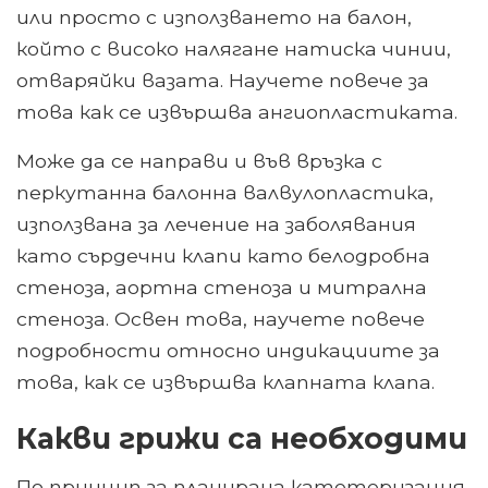
или просто с използването на балон,
който с високо налягане натиска чинии,
отваряйки вазата. Научете повече за
това как се извършва ангиопластиката.
Може да се направи и във връзка с
перкутанна балонна валвулопластика,
използвана за лечение на заболявания
като сърдечни клапи като белодробна
стеноза, аортна стеноза и митрална
стеноза. Освен това, научете повече
подробности относно индикациите за
това, как се извършва клапната клапа.
Какви грижи са необходими
По принцип за планирана катетеризация