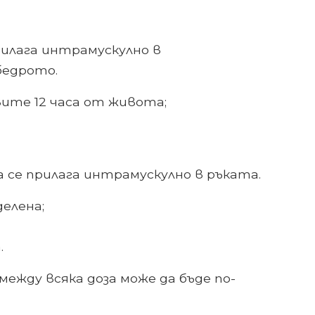
рилага интрамускулно в
бедрото.
рвите 12 часа от живота;
 се прилага интрамускулно в ръката.
делена;
.
ежду всяка доза може да бъде по-