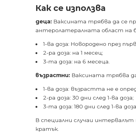
Как се използва
деца:
Ваксината трябва да се п
антеролатералната област на 
1-ва доза: Новородено през пъ
2-ра доза: на 1 месец;
3-та доза: на 6 месеца.
възрастни:
Ваксината трябва да
1-ва доза: възрастта не е опре
2-ра доза: 30 дни след 1-ва доза;
3-та доза: 180 дни след 1-ва доза
В специални случаи интервалът м
кратък.