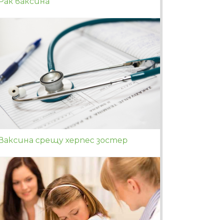
Рак ваксина
Ваксина срещу херпес зостер