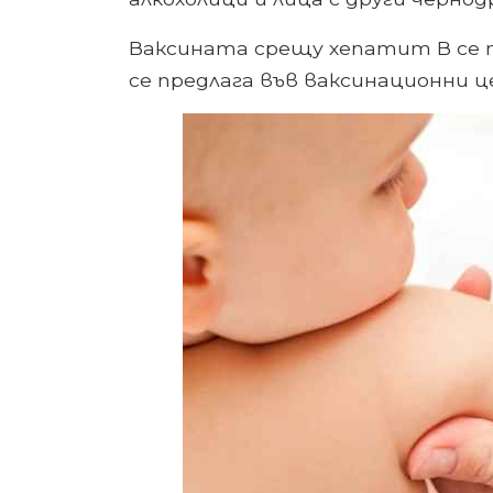
Ваксината срещу хепатит В се 
се предлага във ваксинационни ц