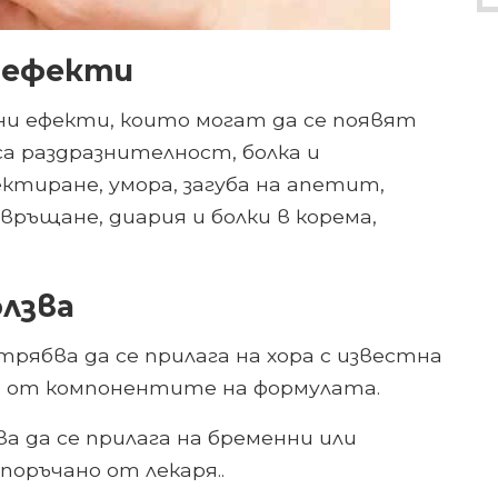
 ефекти
и ефекти, които могат да се появят
а раздразнителност, болка и
ктиране, умора, загуба на апетит,
овръщане, диария и болки в корема,
олзва
рябва да се прилага на хора с известна
 от компонентите на формулата.
а да се прилага на бременни или
поръчано от лекаря..