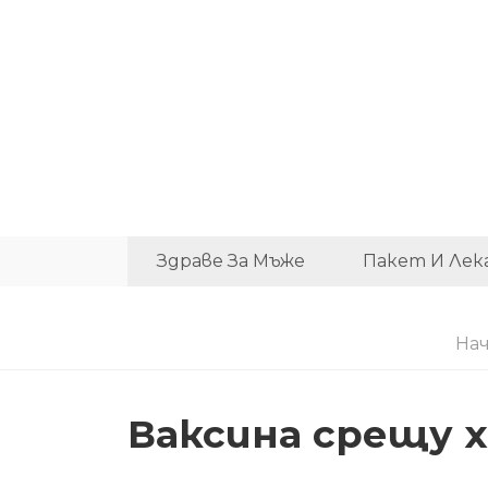
Здраве За Мъже
Пакет И Лек
Нач
Ваксина срещу 