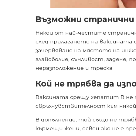
Възможни странични
Някои от най-честите страничн
след прилагането на ваксината с
зачервяване на мястото на инже
главоболие, сънливост, гадене, п
неразположение и треска.
Кой не трябва да изп
Ваксината срещу хепатит В не т
свръхчувствителност към някой
В допълнение, той също не трябв
кърмещи жени, освен ако не е пре