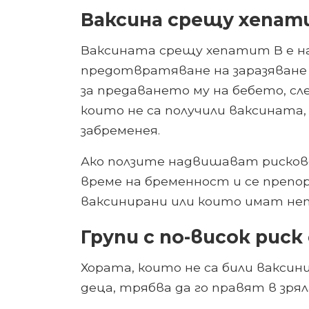
Ваксина срещу хепат
Ваксината срещу хепатит В е н
предотвратяване на заразяване 
за предаването му на бебето, с
които не са получили ваксината
забременея.
Ако ползите надвишават рискове
време на бременност и се препор
ваксинирани или които имат непъ
Групи с по-висок рис
Хората, които не са били ваксин
деца, трябва да го правят в зряла