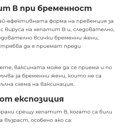
ит В при бременност
ай-ефективната форма на превенция за
с вируса на хепатит В и, следователно,
ледователно всички бременни жени,
, трябва да я приемат преди
те, ваксината може да се приема и по
ъчва за бременни жени, които не са
лна схема на ваксинация..
к от експозиция
ирани срещу хепатит В, когато са били
 възраст, особено ако са: