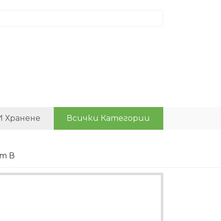
И Хранене
Всички Категории
т В