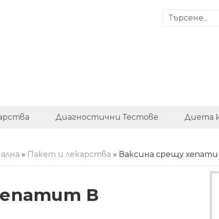
арства
Диагностични Тестове
Диета 
ална
»
Пакет и лекарства
» Ваксина срещу хепати
хепатит В