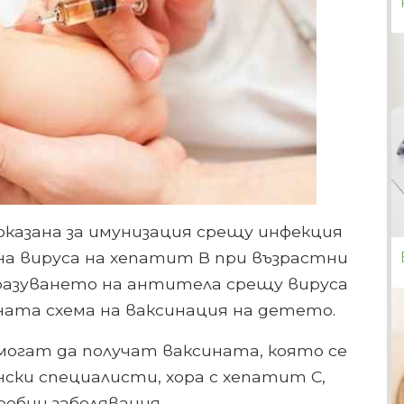
казана за имунизация срещу инфекция
а вируса на хепатит В при възрастни
образуването на антитела срещу вируса
ната схема на ваксинация на детето.
огат да получат ваксината, която се
ски специалисти, хора с хепатит С,
робни заболявания.