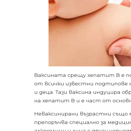
Ваксината срещу хепатит В е по
от всички известни подтипове н
и деца. Тази ваксина индуцира 
на хепатит В и е част от основ
Неваксинирани възрастни също м
препоръчва специално за медицин
алкохолици и лица с други чернод