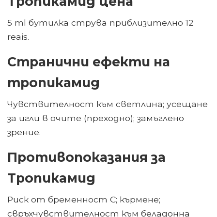
Тропикамид цена
5 ml бутилка струва приблизително 12
reais.
Странични ефекти на
тропикамид
Чувствителност към светлина; усещане
за игли в очите (преходно); замъглено
зрение.
Противопоказания за
Тропикамид
Риск от бременност С; кърмене;
свръхчувствителност към беладонна