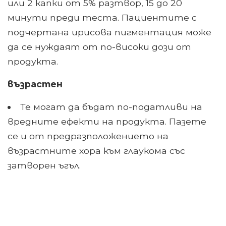
или 2 капки от 5% разтвор, 15 до 20
минути преди теста. Пациентите с
подчертана ирисова пигментация може
да се нуждаят от по-високи дози от
продукта.
възрастен
Те могат да бъдат по-податливи на
вредните ефекти на продукта. Пазете
се и от предразположението на
възрастните хора към глаукома със
затворен ъгъл.