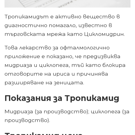
Тропикамидът е активно вещество в
диагностично помагало, известно в
търговската мрежа като Цикломидрин.
Това лекарство за офталмологично
приложение е показано, че предизвиква
мидриаза и циклопега, тъй като блокира
отговорите на ириса и причинява
разширяване на зеницата.
Показания за Тропикамид
Мидриаза (за производство); циклопега (за
производство).