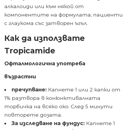
алкалоиди или към някой от
компонентите на формулата; пациенти
с глаукома със затворен ъгъл.
Как да използвате
Tropicamide
Офталмологична употреба
възрастни
пречупване:
Капнете 1 или 2 капки от
1% разтвора в конюнктивалната
торбичка на всяко око. След 5 минути
повторете дозата.
За изследване на фундус:
Капнете 1