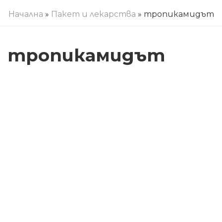
Начална
»
Пакет и лекарства
» тропикамидът
тропикамидът