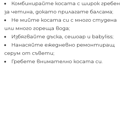
Комбинирайте косата с широк гребен
за четина, докато прилагате балсама;
Не мийте косата си с много студена
или много гореща вода;
Избягвайте дъска, сешоар и babyliss;
Нанасяйте ежедневно ремонтиращ
серум от съвети;
Гребете внимателно косата си.