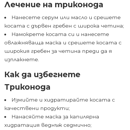
Лечение на триконода
Нанесете серум или масло и срешете
косата с дървен гребен с широка четина;
Намокрете косата си и нанесете
овлажняваща маска и срешете косата с
широкия гребен за четина преди да я
изплакнете.
Как да избегнете
Триконода
Измийте и хидратирайте косата с
качествени продукти;
Нанасяйте маска за капилярна
хидратация веднъж седмично;