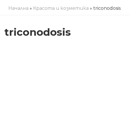
Начална
»
Красота и козметика
» triconodosis
triconodosis