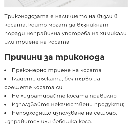
Триконодозата е наличието на възли в
косата, които могат да възникнат
поради неправилна употреба на химикали
или триене на косата.
Причини за триконода
Прекомерно триене на косата;
Гладете дъската, без първо да
срешете косата си;
Не хидратирайте косата правилно;
Използвайте некачествени продукти;
Неподходящо използване на сешоар,
изправител или бебешка коса.